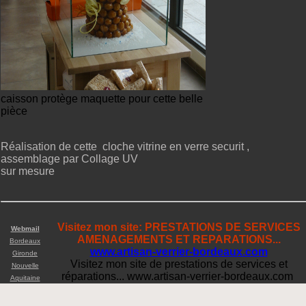
caisson protège maquette pour cette belle
pièce
Réalisation de cette cloche vitrine en verre securit ,
assemblage par Collage UV
sur mesure
Visitez mon site: PRESTATIONS DE SERVICES
Webmail
AMENAGEMENTS ET REPARATIONS...
Bordeaux
www.artisan-verrier-bordeaux.com
Gironde
Visitez mon site de prestations de services et
Nouvelle
réparations... www.artisan-verrier-bordeaux.com
Aquitaine