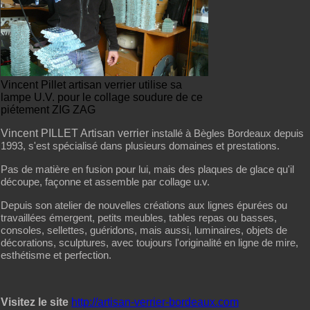
Vincent Pillet artisan verrier utilise sa
lampe U.V. pour le collage soudure de ce
piétement ZIG ZAG
Vincent PILLET Artisan verrier
installé à Bègles Bordeaux depuis
1993, s'est spécialisé dans plusieurs domaines et prestations.
Pas de matière en fusion pour lui, mais des plaques de glace qu'il
découpe, façonne et assemble par collage u.v.
Depuis son atelier de nouvelles créations aux lignes épurées ou
travaillées émergent, petits meubles, tables repas ou basses,
consoles, sellettes, guéridons, mais aussi, luminaires, objets de
décorations, sculptures, avec toujours l'originalité en ligne de mire,
esthétisme et perfection.
Visitez le site
http://artisan-verrier-bordeaux.com